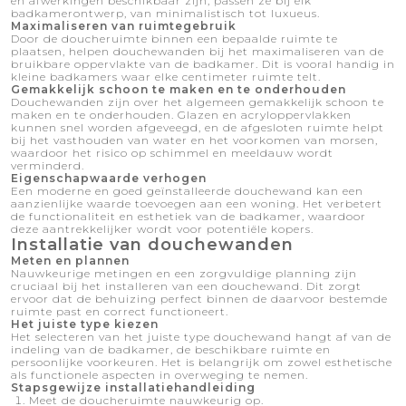
en afwerkingen beschikbaar zijn, passen ze bij elk
badkamerontwerp, van minimalistisch tot luxueus.
Maximaliseren van ruimtegebruik
Door de doucheruimte binnen een bepaalde ruimte te
plaatsen, helpen douchewanden bij het maximaliseren van de
bruikbare oppervlakte van de badkamer. Dit is vooral handig in
kleine badkamers waar elke centimeter ruimte telt.
Gemakkelijk schoon te maken en te onderhouden
Douchewanden zijn over het algemeen gemakkelijk schoon te
maken en te onderhouden. Glazen en acryloppervlakken
kunnen snel worden afgeveegd, en de afgesloten ruimte helpt
bij het vasthouden van water en het voorkomen van morsen,
waardoor het risico op schimmel en meeldauw wordt
verminderd.
Eigenschapwaarde verhogen
Een moderne en goed geïnstalleerde douchewand kan een
aanzienlijke waarde toevoegen aan een woning. Het verbetert
de functionaliteit en esthetiek van de badkamer, waardoor
deze aantrekkelijker wordt voor potentiële kopers.
Installatie van douchewanden
Meten en plannen
Nauwkeurige metingen en een zorgvuldige planning zijn
cruciaal bij het installeren van een douchewand. Dit zorgt
ervoor dat de behuizing perfect binnen de daarvoor bestemde
ruimte past en correct functioneert.
Het juiste type kiezen
Het selecteren van het juiste type douchewand hangt af van de
indeling van de badkamer, de beschikbare ruimte en
persoonlijke voorkeuren. Het is belangrijk om zowel esthetische
als functionele aspecten in overweging te nemen.
Stapsgewijze installatiehandleiding
Meet de doucheruimte nauwkeurig op.