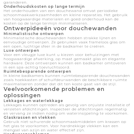
garanderen.
Onderhoudskosten op lange termijn
Het onderhouden van een douchewand omvat periodieke
schoonmaakwerkzaamheden en kleine reparaties. Het gebruik
van hoogwaardige materialen en goed onderhoud kan de
kosten op de lange termijn minimaliseren.
Ontwerpideeën voor douchewanden
Minimalistische ontwerpen
Minimalistische douchewanden hebben strakke lijnen en
eenvoudige ontwerpen. Ze gebruiken vaak frameloos glas om
een ​​open, luchtige sfeer in de badkamer te creëren.
Luxe ontwerpen
Voor een vleugje luxe kunt u kiezen voor behuizingen met
hoogwaardige afwerking, op maat gemaakt glas en elegante
hardware. Deze ontwerpen kunnen een badkamer omtoveren
in een spa-achtig toevluchtsoord.
Ruimtebesparende ontwerpen
In kleine badkamers kunnen ruimtebesparende douchewanden
zoals hoekkasten of schuifdeurwanden de beschikbare ruimte
maximaliseren zonder dat dit ten koste gaat van de stijl.
Veelvoorkomende problemen en
oplossingen
Lekkages en waterlekkage
Lekkages kunnen optreden als gevolg van onjuiste installatie of
versleten afdichtingen. Inspecteer de afdichtingen regelmatig
en vervang ze indien nodig om waterinsijpeling te voorkomen.
Glaskrassen en vlekken
Gebruik niet-schurende schoonmaakmiddelen om krassen op
het glas te voorkomen. Voor hardnekkige vlekken kan een
mengsel van azijn en water effectief zijn.