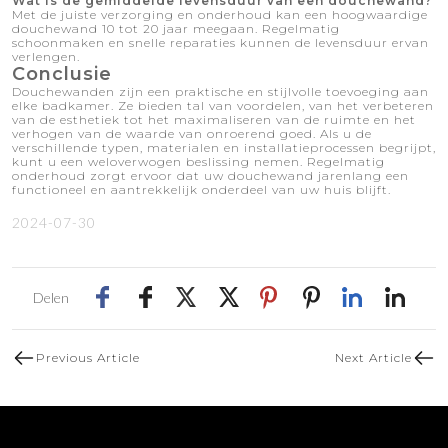
Wat is de gemiddelde levensduur van een douchewand?
Met de juiste verzorging en onderhoud kan een hoogwaardige
douchewand 10 tot 20 jaar meegaan. Regelmatig
schoonmaken en snelle reparaties kunnen de levensduur ervan
verlengen.
Conclusie
Douchewanden zijn een praktische en stijlvolle toevoeging aan
elke badkamer. Ze bieden tal van voordelen, van het verbeteren
van de esthetiek tot het maximaliseren van de ruimte en het
verhogen van de waarde van onroerend goed. Als u de
verschillende typen, materialen en installatieprocessen begrijpt,
kunt u een weloverwogen beslissing nemen. Regelmatig
onderhoud zorgt ervoor dat uw douchewand jarenlang een
functioneel en aantrekkelijk onderdeel van uw huis blijft.
2024-07-30
Delen
Previous Article
Next Article