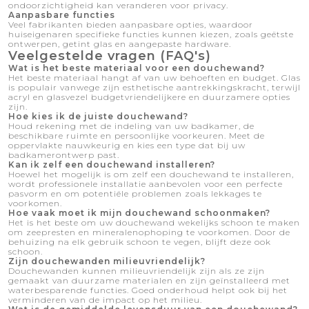
ondoorzichtigheid kan veranderen voor privacy.
Aanpasbare functies
Veel fabrikanten bieden aanpasbare opties, waardoor
huiseigenaren specifieke functies kunnen kiezen, zoals geëtste
ontwerpen, getint glas en aangepaste hardware.
Veelgestelde vragen (FAQ's)
Wat is het beste materiaal voor een douchewand?
Het beste materiaal hangt af van uw behoeften en budget. Glas
is populair vanwege zijn esthetische aantrekkingskracht, terwijl
acryl en glasvezel budgetvriendelijkere en duurzamere opties
zijn.
Hoe kies ik de juiste douchewand?
Houd rekening met de indeling van uw badkamer, de
beschikbare ruimte en persoonlijke voorkeuren. Meet de
oppervlakte nauwkeurig en kies een type dat bij uw
badkamerontwerp past.
Kan ik zelf een douchewand installeren?
Hoewel het mogelijk is om zelf een douchewand te installeren,
wordt professionele installatie aanbevolen voor een perfecte
pasvorm en om potentiële problemen zoals lekkages te
voorkomen.
Hoe vaak moet ik mijn douchewand schoonmaken?
Het is het beste om uw douchewand wekelijks schoon te maken
om zeepresten en mineralenophoping te voorkomen. Door de
behuizing na elk gebruik schoon te vegen, blijft deze ook
schoon.
Zijn douchewanden milieuvriendelijk?
Douchewanden kunnen milieuvriendelijk zijn als ze zijn
gemaakt van duurzame materialen en zijn geïnstalleerd met
waterbesparende functies. Goed onderhoud helpt ook bij het
verminderen van de impact op het milieu.