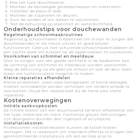
Kies het type douchewand.
Monteer de benodigde gereedschappen en materialen.
Installeer de basis of lade.
Monteer de zijpanelen en deuren.
Sluit de randen af ​​om lekken te voorkomen.
Test de behuizing op stabiliteit en waterdichtheid.
Onderhoudstips voor douchewanden
Regelmatige schoonmaakroutines
Regelmatig schoonmaken is essentieel om ervoor te zorgen dat
douchewanden er als nieuw uitzien en goed blijven
functioneren. Gebruik niet-schurende schoonmaakmiddelen en
een zachte doek om krassen op de oppervlakken te voorkomen.
Voorkomen van schimmel en meeldauw
Door te zorgen voor een goede ventilatie in de badkamer kan
de vorming van schimmel en meeldauw worden voorkomen.
Veeg de behuizing na elk gebruik schoon en laat de deur open
staan ​​om luchtcirculatie mogelijk te maken.
Kleine reparaties afhandelen
Kleine problemen, zoals losse handgrepen of kleine lekkages,
moeten onmiddellijk worden verholpen om verdere schade te
voorkomen. Houd een reparatieset bij de hand voor snelle
reparaties.
Kostenoverwegingen
Initiële aankoopkosten
De initiële kosten van een douchewand variëren afhankelijk van
het type, materiaal en merk. Frameloze glazen behuizingen
zijn doorgaans duurder dan ingelijste of acrylopties.
Installatiekosten
Professionele installatiekosten kunnen de totale kosten
verhogen. Het is raadzaam om meerdere offertes te krijgen van
gerenommeerde installateurs om een ​​eerlijke prijs te