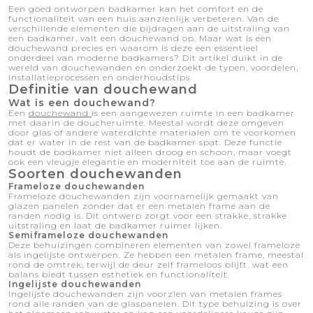
Een goed ontworpen badkamer kan het comfort en de
functionaliteit van een huis aanzienlijk verbeteren. Van de
verschillende elementen die bijdragen aan de uitstraling van
een badkamer, valt een douchewand op. Maar wat is een
douchewand precies en waarom is deze een essentieel
onderdeel van moderne badkamers? Dit artikel duikt in de
wereld van douchewanden en onderzoekt de typen, voordelen,
installatieprocessen en onderhoudstips.
Definitie van douchewand
Wat is een douchewand?
Een
douchewand
is een aangewezen ruimte in een badkamer
met daarin de doucheruimte. Meestal wordt deze omgeven
door glas of andere waterdichte materialen om te voorkomen
dat er water in de rest van de badkamer spat. Deze functie
houdt de badkamer niet alleen droog en schoon, maar voegt
ook een vleugje elegantie en moderniteit toe aan de ruimte.
Soorten douchewanden
Frameloze douchewanden
Frameloze douchewanden zijn voornamelijk gemaakt van
glazen panelen zonder dat er een metalen frame aan de
randen nodig is. Dit ontwerp zorgt voor een strakke, strakke
uitstraling en laat de badkamer ruimer lijken.
Semiframeloze douchewanden
Deze behuizingen combineren elementen van zowel frameloze
als ingelijste ontwerpen. Ze hebben een metalen frame, meestal
rond de omtrek, terwijl de deur zelf frameloos blijft, wat een
balans biedt tussen esthetiek en functionaliteit.
Ingelijste douchewanden
Ingelijste douchewanden zijn voorzien van metalen frames
rond alle randen van de glaspanelen. Dit type behuizing is over