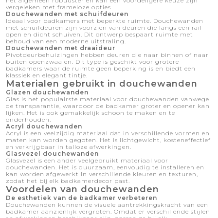
het algemeen robuuster en kan een voordeligere keuze zijn
vergeleken met frameloze opties.
Douchewanden met schuifdeuren
Ideaal voor badkamers met beperkte ruimte. Douchewanden
met schuifdeuren zijn voorzien van deuren die langs een rail
open en dicht schuiven. Dit ontwerp bespaart ruimte met
behoud van een moderne uitstraling.
Douchewanden met draaideur
Pivotdeurbehuizingen hebben deuren die naar binnen of naar
buiten openzwaaien. Dit type is geschikt voor grotere
badkamers waar de ruimte geen beperking is en biedt een
klassiek en elegant tintje.
Materialen gebruikt in douchewanden
Glazen douchewanden
Glas is het populairste materiaal voor douchewanden vanwege
de transparantie, waardoor de badkamer groter en opener kan
lijken. Het is ook gemakkelijk schoon te maken en te
onderhouden.
Acryl douchewanden
Acryl is een veelzijdig materiaal dat in verschillende vormen en
maten kan worden gegoten. Het is lichtgewicht, kosteneffectief
en verkrijgbaar in talloze afwerkingen.
Glasvezel douchewanden
Glasvezel is een ander veelgebruikt materiaal voor
douchewanden. Het is duurzaam, eenvoudig te installeren en
kan worden afgewerkt in verschillende kleuren en texturen,
zodat het bij elk badkamerdecor past.
Voordelen van douchewanden
De esthetiek van de badkamer verbeteren
Douchewanden kunnen de visuele aantrekkingskracht van een
badkamer aanzienlijk vergroten. Omdat er verschillende stijlen