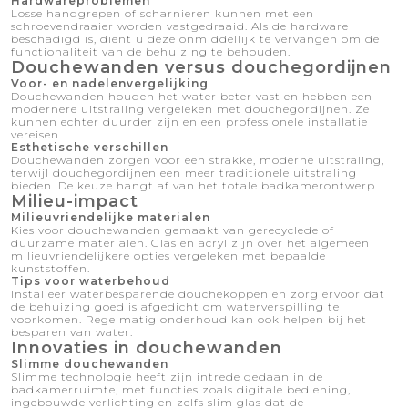
Hardwareproblemen
Losse handgrepen of scharnieren kunnen met een
schroevendraaier worden vastgedraaid. Als de hardware
beschadigd is, dient u deze onmiddellijk te vervangen om de
functionaliteit van de behuizing te behouden.
Douchewanden versus douchegordijnen
Voor- en nadelenvergelijking
Douchewanden houden het water beter vast en hebben een
modernere uitstraling vergeleken met douchegordijnen. Ze
kunnen echter duurder zijn en een professionele installatie
vereisen.
Esthetische verschillen
Douchewanden zorgen voor een strakke, moderne uitstraling,
terwijl douchegordijnen een meer traditionele uitstraling
bieden. De keuze hangt af van het totale badkamerontwerp.
Milieu-impact
Milieuvriendelijke materialen
Kies voor douchewanden gemaakt van gerecyclede of
duurzame materialen. Glas en acryl zijn over het algemeen
milieuvriendelijkere opties vergeleken met bepaalde
kunststoffen.
Tips voor waterbehoud
Installeer waterbesparende douchekoppen en zorg ervoor dat
de behuizing goed is afgedicht om waterverspilling te
voorkomen. Regelmatig onderhoud kan ook helpen bij het
besparen van water.
Innovaties in douchewanden
Slimme douchewanden
Slimme technologie heeft zijn intrede gedaan in de
badkamerruimte, met functies zoals digitale bediening,
ingebouwde verlichting en zelfs slim glas dat de