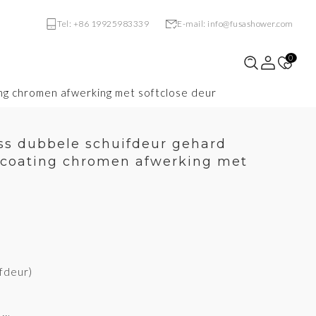
Tel: +86 19925983339
E-mail: info@fusashower.com
0
ing chromen afwerking met softclose deur
ass dubbele schuifdeur gehard
 coating chromen afwerking met
VE-S731
VF-S121
ifdeur)