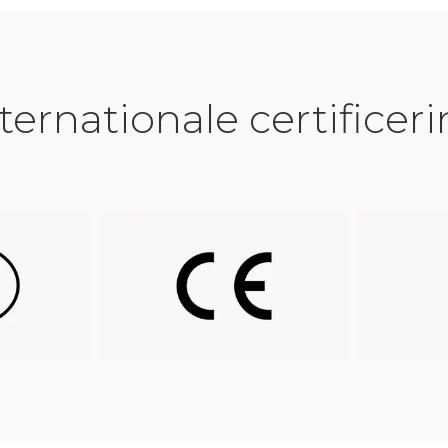
coating,
ing met
eur
ternationale certificer