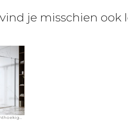
 vind je misschien ook 
chthoekige
bele
een o
ine van