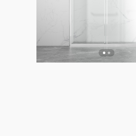
VG-S132
VN-H731