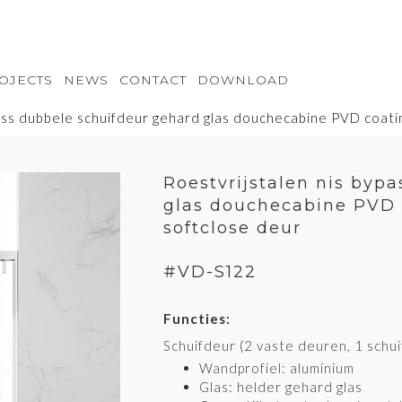
OJECTS
NEWS
CONTACT
DOWNLOAD
pass dubbele schuifdeur gehard glas douchecabine PVD coat
Roestvrijstalen nis byp
glas douchecabine PVD
softclose deur
VB-S122
VC-S122
VD-S122
#VD-S122
Functies:
Schuifdeur (2 vaste deuren, 1 schu
Wandprofiel: aluminium
Glas: helder gehard glas