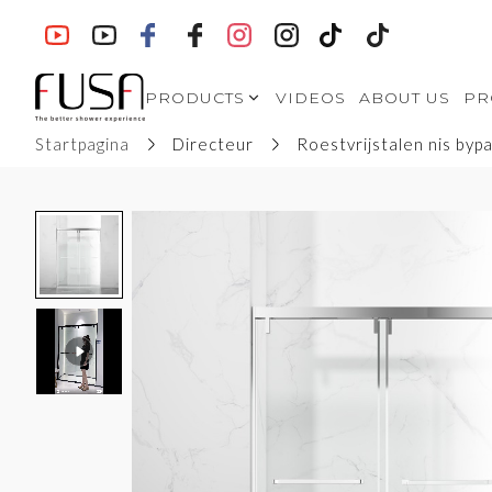
PRODUCTS
VIDEOS
ABOUT US
PR
Startpagina
Directeur
Roestvrijstalen nis by
SHOWER
ENCLOSURES- Modern
Style
SHOWER
ENCLOSURES-
European Style
VA-S721
SHOWER
ENCLOSURES-North
American Style
WALK IN SHOWERS
BATH SCREENS