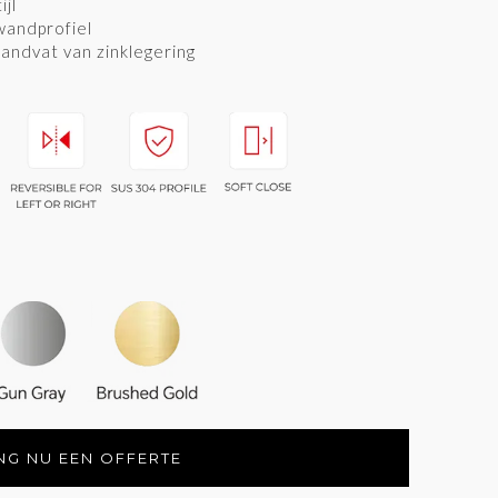
ijl
VL-P131
VM-P752
wandprofiel
handvat van zinklegering
VS-H131
G NU EEN OFFERTE