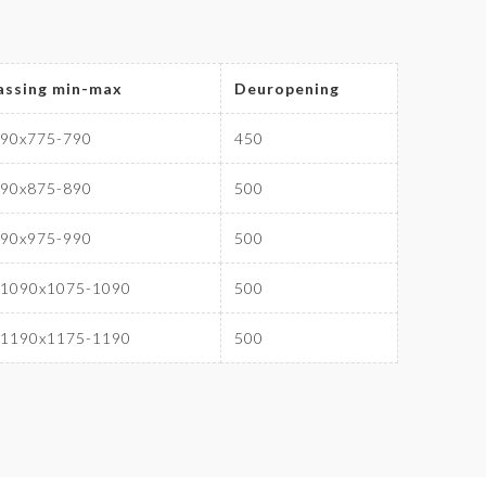
assing min-max
Deuropening
790x775-790
450
890x875-890
500
990x975-990
500
-1090x1075-1090
500
-1190x1175-1190
500