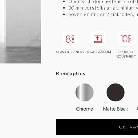
Open stijl: douchedeur in rolst
VH-S121
VJ-P331
VK-P731
30 mm verstelbaar aluminium 
boven en onder 2 zinkrollen, 
VO-H131
VP-H731
VR-H331
Kleuropties
ONTVAN