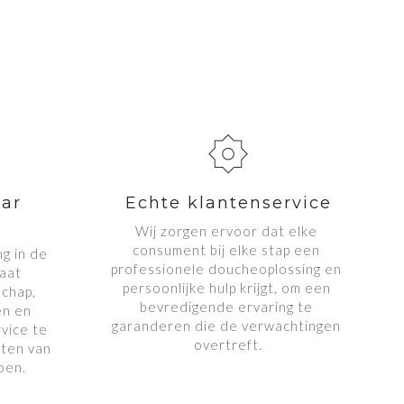
ar 
Echte klantenservice
Wij zorgen ervoor dat elke 
consument bij elke stap een 
g in de 
professionele doucheoplossing en 
aat 
persoonlijke hulp krijgt, om een ​​
hap, 
bevredigende ervaring te 
n en 
garanderen die de verwachtingen 
vice te 
overtreft.
ten van 
oen.