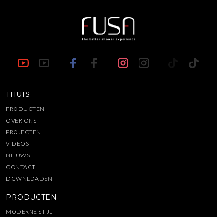
oplossingen te leveren.
ontworpen voor gemak.
THUIS
PRODUCTEN
OVER ONS
PROJECTEN
VIDEOS
NIEUWS
CONTACT
DOWNLOADEN
PRODUCTEN
MODERNE STIJL