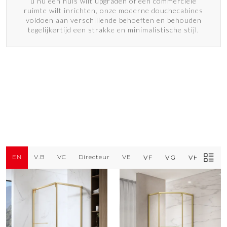
u nu een huis wilt upgraden of een commerciële
ruimte wilt inrichten, onze moderne douchecabines
voldoen aan verschillende behoeften en behouden
tegelijkertijd een strakke en minimalistische stijl.
EN
V.B
VC
Directeur
VE
VF
VG
VH