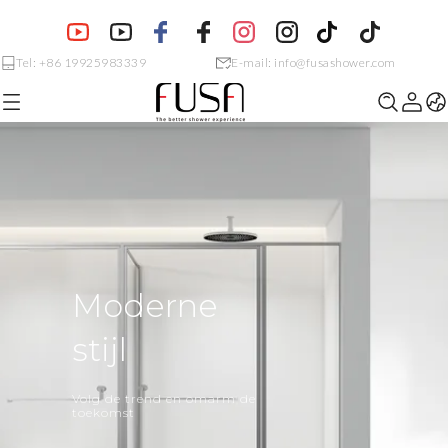
Tel: +86 19925983339
E-mail: info@fusashower.com
Moderne
stijl
Volg de trend en omarm de
toekomst