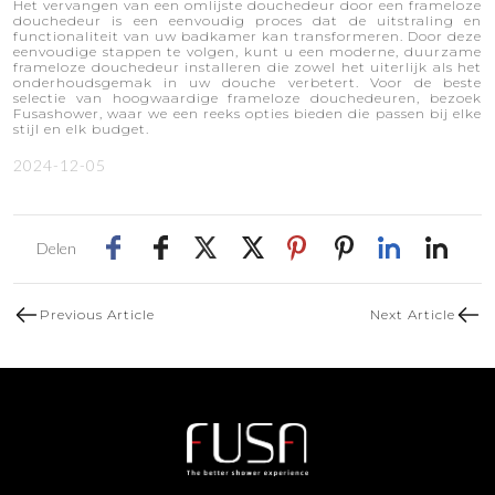
Het vervangen van een omlijste douchedeur door een frameloze
douchedeur is een eenvoudig proces dat de uitstraling en
functionaliteit van uw badkamer kan transformeren. Door deze
eenvoudige stappen te volgen, kunt u een moderne, duurzame
frameloze douchedeur installeren die zowel het uiterlijk als het
onderhoudsgemak in uw douche verbetert. Voor de beste
selectie van hoogwaardige frameloze douchedeuren, bezoek
Fusashower, waar we een reeks opties bieden die passen bij elke
stijl en elk budget.
2024-12-05
Delen
Previous Article
Next Article