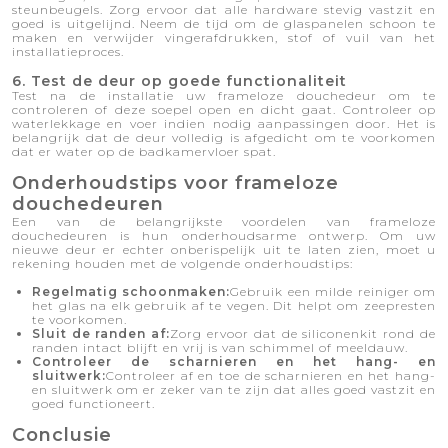
steunbeugels. Zorg ervoor dat alle hardware stevig vastzit en
goed is uitgelijnd. Neem de tijd om de glaspanelen schoon te
maken en verwijder vingerafdrukken, stof of vuil van het
installatieproces.
6. Test de deur op goede functionaliteit
Test na de installatie uw frameloze douchedeur om te
controleren of deze soepel open en dicht gaat. Controleer op
waterlekkage en voer indien nodig aanpassingen door. Het is
belangrijk dat de deur volledig is afgedicht om te voorkomen
dat er water op de badkamervloer spat.
Onderhoudstips voor frameloze
douchedeuren
Een van de belangrijkste voordelen van frameloze
douchedeuren is hun onderhoudsarme ontwerp. Om uw
nieuwe deur er echter onberispelijk uit te laten zien, moet u
rekening houden met de volgende onderhoudstips:
Regelmatig schoonmaken:
Gebruik een milde reiniger om
het glas na elk gebruik af te vegen. Dit helpt om zeepresten
te voorkomen.
Sluit de randen af:
Zorg ervoor dat de siliconenkit rond de
randen intact blijft en vrij is van schimmel of meeldauw.
Controleer de scharnieren en het hang- en
sluitwerk:
Controleer af en toe de scharnieren en het hang-
en sluitwerk om er zeker van te zijn dat alles goed vastzit en
goed functioneert.
Conclusie