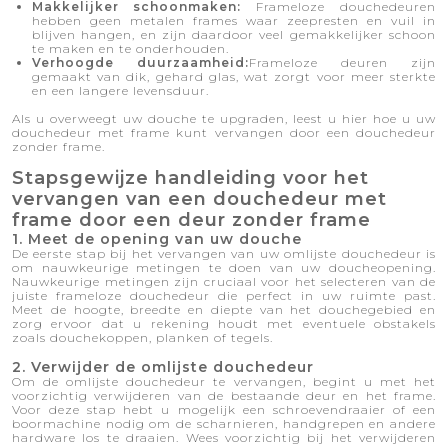
Makkelijker schoonmaken:
Frameloze douchedeuren
hebben geen metalen frames waar zeepresten en vuil in
blijven hangen, en zijn daardoor veel gemakkelijker schoon
te maken en te onderhouden.
Verhoogde duurzaamheid:
Frameloze deuren zijn
gemaakt van dik, gehard glas, wat zorgt voor meer sterkte
en een langere levensduur.
Als u overweegt uw douche te upgraden, leest u hier hoe u uw
douchedeur met frame kunt vervangen door een douchedeur
zonder frame.
Stapsgewijze handleiding voor het
vervangen van een douchedeur met
frame door een deur zonder frame
1. Meet de opening van uw douche
De eerste stap bij het vervangen van uw omlijste douchedeur is
om nauwkeurige metingen te doen van uw doucheopening.
Nauwkeurige metingen zijn cruciaal voor het selecteren van de
juiste frameloze douchedeur die perfect in uw ruimte past.
Meet de hoogte, breedte en diepte van het douchegebied en
zorg ervoor dat u rekening houdt met eventuele obstakels
zoals douchekoppen, planken of tegels.
2. Verwijder de omlijste douchedeur
Om de omlijste douchedeur te vervangen, begint u met het
voorzichtig verwijderen van de bestaande deur en het frame.
Voor deze stap hebt u mogelijk een schroevendraaier of een
boormachine nodig om de scharnieren, handgrepen en andere
hardware los te draaien. Wees voorzichtig bij het verwijderen