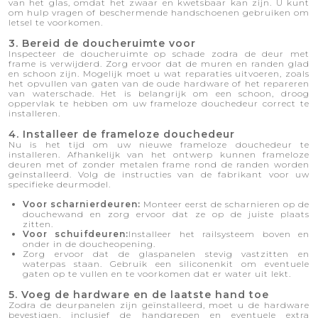
van het glas, omdat het zwaar en kwetsbaar kan zijn. U kunt
om hulp vragen of beschermende handschoenen gebruiken om
letsel te voorkomen.
3. Bereid de doucheruimte voor
Inspecteer de doucheruimte op schade zodra de deur met
frame is verwijderd. Zorg ervoor dat de muren en randen glad
en schoon zijn. Mogelijk moet u wat reparaties uitvoeren, zoals
het opvullen van gaten van de oude hardware of het repareren
van waterschade. Het is belangrijk om een ​​schoon, droog
oppervlak te hebben om uw frameloze douchedeur correct te
installeren.
4. Installeer de frameloze douchedeur
Nu is het tijd om uw nieuwe frameloze douchedeur te
installeren. Afhankelijk van het ontwerp kunnen frameloze
deuren met of zonder metalen frame rond de randen worden
geïnstalleerd. Volg de instructies van de fabrikant voor uw
specifieke deurmodel.
Voor scharnierdeuren:
Monteer eerst de scharnieren op de
douchewand en zorg ervoor dat ze op de juiste plaats
zitten.
Voor schuifdeuren:
Installeer het railsysteem boven en
onder in de doucheopening.
Zorg ervoor dat de glaspanelen stevig vastzitten en
waterpas staan. Gebruik een siliconenkit om eventuele
gaten op te vullen en te voorkomen dat er water uit lekt.
5. Voeg de hardware en de laatste hand toe
Zodra de deurpanelen zijn geïnstalleerd, moet u de hardware
bevestigen, inclusief de handgrepen en eventuele extra