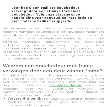
Leer hoe u een omlijste douchedeur
vervangt door een strakke frameloze
douchedeur. Volg onze stapsgewijze
handleiding voor eenvoudige installatie en
een moderne badkamerupgrade.
Het vervangen van een omlijste douchedeur door een strakke,
moderne frameloze douchedeur is een geweldige manier om
uw badkamer te moderniseren en een opener, ruimer gevoel te
creëren. Frameloze douchedeuren bieden een eigentijdse
esthetiek, verbeterde duurzaamheid en eenvoudiger
onderhoud vergeleken met hun omlijste tegenhangers. Als u
klaar bent om de verandering te maken, zal deze gids u door
het proces van het vervangen van uw omlijste douchedeur door
een frameloze douchedeur leiden, wat zorgt voor een soepele
en efficiënte installatie.
Waarom een ​​douchedeur met frame
vervangen door een deur zonder frame?
Voordat u zich verdiept in de stappen van vervanging, is het
belangrijk om te begrijpen waarom het de moeite waard is om
over te stappen van een douchedeur met frame naar een
douchedeur zonder frame.
Frameloze deuren
worden een
populaire keuze voor huiseigenaren vanwege hun
minimalistische ontwerp en tijdloze aantrekkingskracht. Ze
bieden talloze voordelen, zoals:
Verbeterd uiterlijk:
Frameloze douchedeuren hebben een
moderne, luxe uitstraling en geven uw badkamer een
opener en luchtiger gevoel.