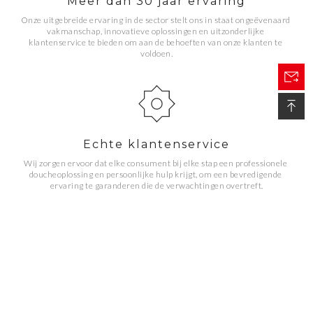
Meer dan 30 jaar ervaring
Onze uitgebreide ervaring in de sector stelt ons in staat ongeëvenaard 
vakmanschap, innovatieve oplossingen en uitzonderlijke 
klantenservice te bieden om aan de behoeften van onze klanten te 
voldoen.
Echte klantenservice
Wij zorgen ervoor dat elke consument bij elke stap een professionele 
doucheoplossing en persoonlijke hulp krijgt, om een ​​bevredigende 
ervaring te garanderen die de verwachtingen overtreft.
FUSA-prijzen