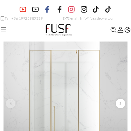
Tel: +86 19925983339
E-mail: info@fusashower.com