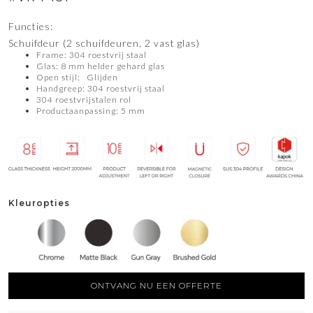
Functies:
Schuifdeur (2 schuifdeuren, 2 vast glas)
Frame: 304 roestvrij staal
Glas: 8 mm helder gehard glas
Open stijl: Glijden
Handgreep: 304 roestvrij staal
304 roestvrijstalen rol
Productaanpassing: 5 mm
Kleuropties
ONTVANG NU EEN OFFERTE