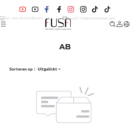
Tel: +86 19925983339
E-mail: info@fusashower.com
AB
Sorteren op
：
Uitgelicht